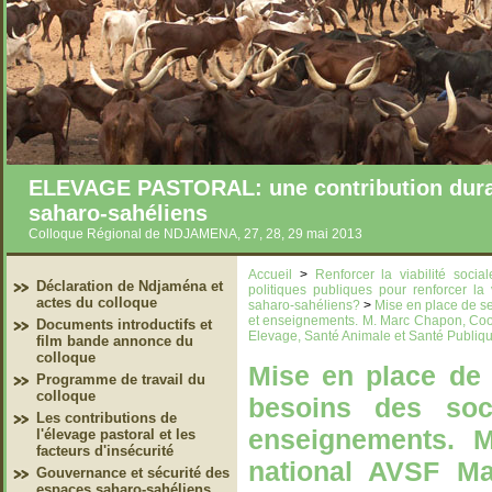
ELEVAGE PASTORAL: une contribution durab
saharo-sahéliens
Colloque Régional de NDJAMENA, 27, 28, 29 mai 2013
Accueil
>
Renforcer la viabilité soci
Déclaration de Ndjaména et
politiques publiques pour renforcer la
actes du colloque
saharo-sahéliens?
>
Mise en place de se
et enseignements. M. Marc Chapon, Coo
Documents introductifs et
Elevage, Santé Animale et Santé Publiq
film bande annonce du
colloque
Mise en place de 
Programme de travail du
colloque
besoins des soc
Les contributions de
enseignements. 
l'élevage pastoral et les
facteurs d'insécurité
national AVSF Ma
Gouvernance et sécurité des
espaces saharo-sahéliens