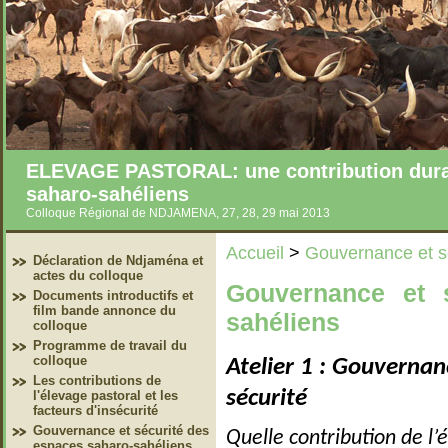
ELEVAGE PASTORAL: une contribution durab
saharo-sahéliens
Colloque Régional de NDJAMENA, 27, 28, 29 mai 2013
Accueil
>
Gouvernance et s
Déclaration de Ndjaména et
actes du colloque
Gouvernance et 
Documents introductifs et
film bande annonce du
sahéliens
colloque
Programme de travail du
colloque
Atelier 1 : Gouvernan
Les contributions de
sécurité
l'élevage pastoral et les
facteurs d'insécurité
Gouvernance et sécurité des
Quelle contribution de l’
espaces saharo-sahéliens