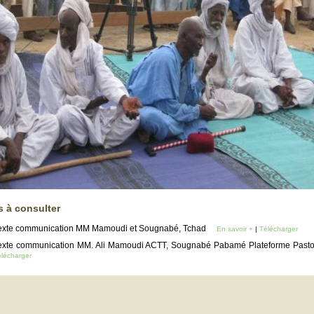
s à consulter
exte communication MM Mamoudi et Sougnabé, Tchad
En savoir +
|
Télécharger
exte communication MM. Ali Mamoudi ACTT, Sougnabé Pabamé Plateforme Past
lécharger