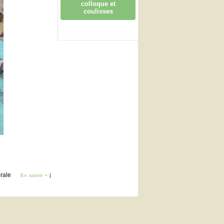
colloque et
coulisses
orale
En savoir +
|