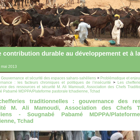
ntribution durable au développement et à la
 mai 2013
>
Gouvernance et sécurité des espaces saharo-sahéliens
>
Problématique et enjeux
rnance : les facteurs chroniques et politiques de l’insécurité
>
Les chefferie
nce des ressources et sécurité M. Ali Mamoudi, Association des Chefs Traditi
 Pabamé MDPPA/Plateforme pastorale tchadienne, Tchad
hefferies traditionnelles : gouvernance des re
ité M. Ali Mamoudi, Association des Chefs Tr
diens - Sougnabé Pabamé MDPPA/Plateforme
ienne, Tchad