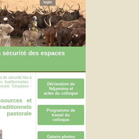
login
 sécurité des espaces
 de sécurité liés à
s traditionnelles :
Déclaration de
onnels Tchadiens -
Ndjaména et
actes du colloque
ssources et
aditionnels
Programme de
 pastorale
travail du
colloque
Galerie photos