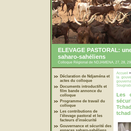
ELEVAGE PASTORAL: une co
saharo-sahéliens
Colloque Régional de NDJAMENA, 27, 28, 29
Accueil
Déclaration de Ndjaména et
la gouve
actes du colloque
gouverna
Sougnabé
Documents introductifs et
film bande annonce du
Les c
colloque
sécur
Programme de travail du
colloque
Tcha
Les contributions de
tchad
l'élevage pastoral et les
facteurs d'insécurité
Gouvernance et sécurité des
espaces saharo-sahéliens