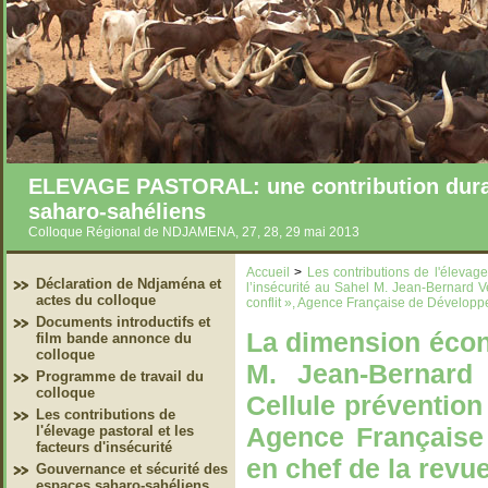
ELEVAGE PASTORAL: une contribution durab
saharo-sahéliens
Colloque Régional de NDJAMENA, 27, 28, 29 mai 2013
Accueil
>
Les contributions de l'élevage 
Déclaration de Ndjaména et
l’insécurité au Sahel M. Jean-Bernard V
actes du colloque
conflit », Agence Française de Développ
Documents introductifs et
La dimension écon
film bande annonce du
colloque
M. Jean-Bernard
Programme de travail du
colloque
Cellule prévention 
Les contributions de
Agence Française
l'élevage pastoral et les
facteurs d'insécurité
en chef de la revu
Gouvernance et sécurité des
espaces saharo-sahéliens