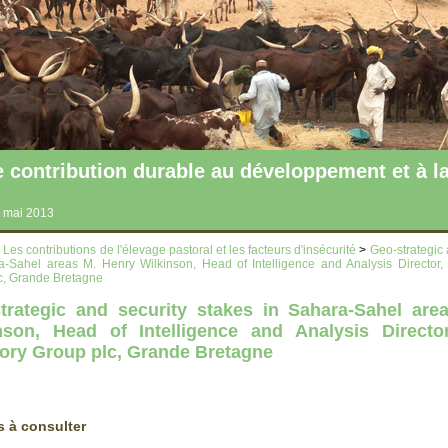
ntribution durable au développement et à la
 mai 2013
>
Les contributions de l'élevage pastoral et les facteurs d'insécurité
>
Geo-strategic 
a-Sahel areas M. Henry Wilkinson, Head of Intelligence and Analysis Director,
c, Grande Bretagne
trategic and security stakes in Sahara-Sahel are
nson, Head of Intelligence and Analysis Directo
ory Group plc, Grande Bretagne
s à consulter