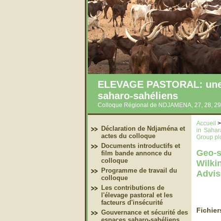
ELEVAGE PASTORAL: une co
saharo-sahéliens
Colloque Régional de NDJAMENA, 27, 28, 29
Accueil
Déclaration de Ndjaména et
in Sahar
actes du colloque
Group pl
Documents introductifs et
Geo-s
film bande annonce du
colloque
Wilki
Programme de travail du
Advis
colloque
Les contributions de
l'élevage pastoral et les
facteurs d'insécurité
Fichier
Gouvernance et sécurité des
espaces saharo-sahéliens