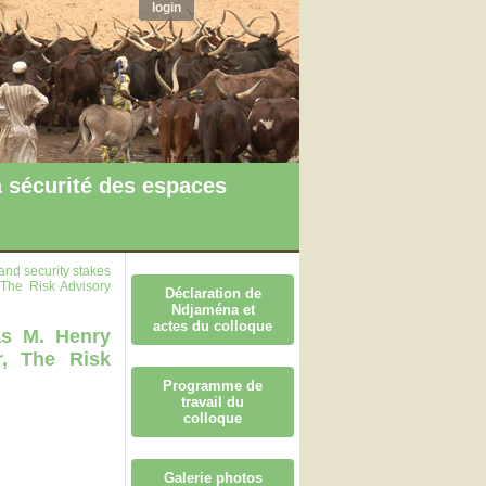
login
 sécurité des espaces
and security stakes
 The Risk Advisory
Déclaration de
Ndjaména et
actes du colloque
as M. Henry
r, The Risk
Programme de
travail du
colloque
Galerie photos