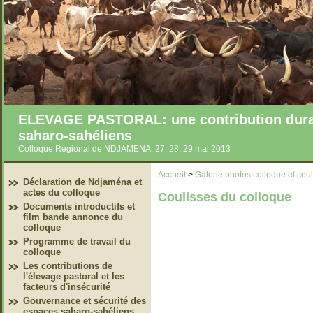
ELEVAGE PASTORAL: une contribution durab
saharo-sahéliens
Colloque Régional de NDJAMENA, 27, 28, 29 mai 2013
Accueil
>
Galerie photos colloque et cou
Déclaration de Ndjaména et
actes du colloque
Coulisses du colloque
Documents introductifs et
film bande annonce du
colloque
Programme de travail du
colloque
Les contributions de
l'élevage pastoral et les
facteurs d'insécurité
Gouvernance et sécurité des
espaces saharo-sahéliens