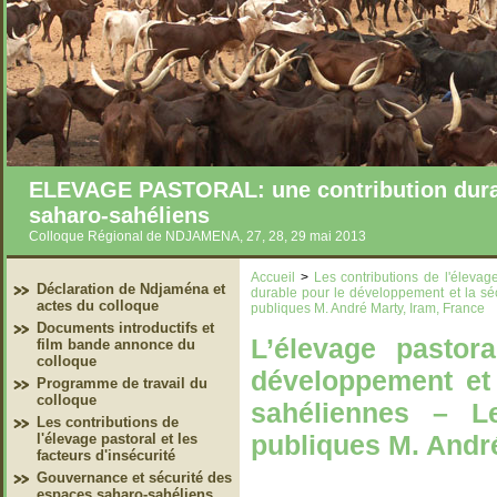
ELEVAGE PASTORAL: une contribution durab
saharo-sahéliens
Colloque Régional de NDJAMENA, 27, 28, 29 mai 2013
Accueil
>
Les contributions de l'élevage
Déclaration de Ndjaména et
durable pour le développement et la séc
actes du colloque
publiques M. André Marty, Iram, France
Documents introductifs et
L’élevage pastor
film bande annonce du
colloque
développement et 
Programme de travail du
colloque
sahéliennes – Le
Les contributions de
publiques M. André
l'élevage pastoral et les
facteurs d'insécurité
Gouvernance et sécurité des
espaces saharo-sahéliens