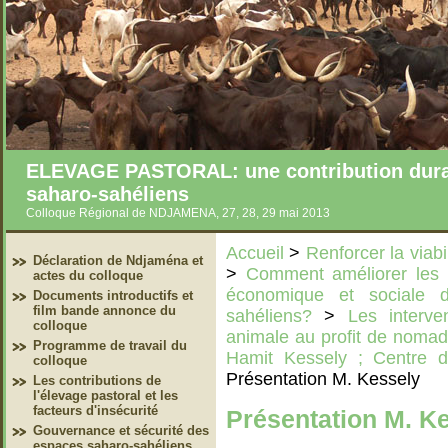
ELEVAGE PASTORAL: une contribution durab
saharo-sahéliens
Colloque Régional de NDJAMENA, 27, 28, 29 mai 2013
Accueil
>
Renforcer la viabi
Déclaration de Ndjaména et
>
Comment améliorer les po
actes du colloque
économique et sociale 
Documents introductifs et
film bande annonce du
sahéliens?
>
Les interve
colloque
animale au profit de noma
Programme de travail du
Hamit Kessely ; Centre d
colloque
Présentation M. Kessely
Les contributions de
l'élevage pastoral et les
facteurs d'insécurité
Présentation M. K
Gouvernance et sécurité des
espaces saharo-sahéliens