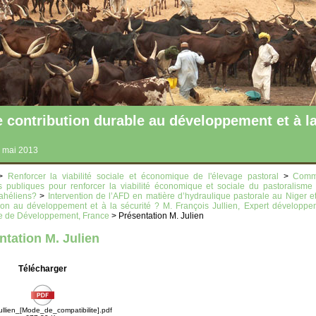
ntribution durable au développement et à la
 mai 2013
>
Renforcer la viabilité sociale et économique de l'élevage pastoral
>
Comme
es publiques pour renforcer la viabilité économique et sociale du pastoralism
ahéliens?
>
Intervention de l’AFD en matière d’hydraulique pastorale au Niger e
tion au développement et à la sécurité ? M. François Jullien, Expert développe
e de Développement, France
> Présentation M. Julien
ntation M. Julien
Télécharger
ullien_[Mode_de_compatibilite].pdf