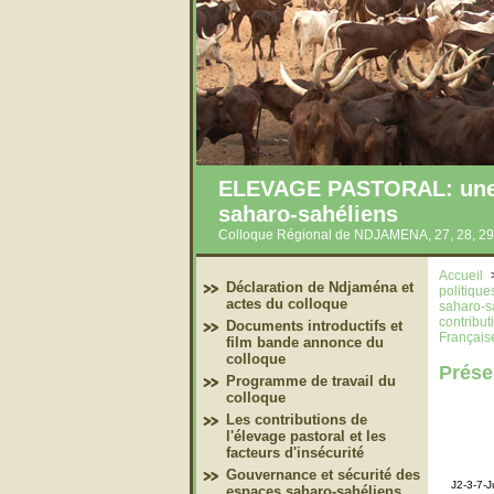
ELEVAGE PASTORAL: une co
saharo-sahéliens
Colloque Régional de NDJAMENA, 27, 28, 29
Accueil
Déclaration de Ndjaména et
politiqu
actes du colloque
saharo-s
contribu
Documents introductifs et
Français
film bande annonce du
colloque
Prése
Programme de travail du
colloque
Les contributions de
l'élevage pastoral et les
facteurs d'insécurité
Gouvernance et sécurité des
J2-3-7-J
espaces saharo-sahéliens