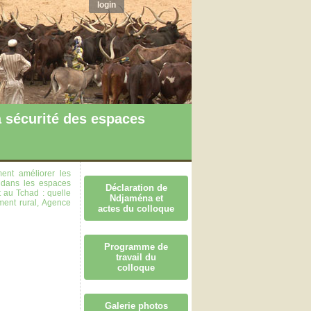
login
 sécurité des espaces
nt améliorer les
e dans les espaces
Déclaration de
t au Tchad : quelle
Ndjaména et
ment rural, Agence
actes du colloque
Programme de
travail du
colloque
Galerie photos